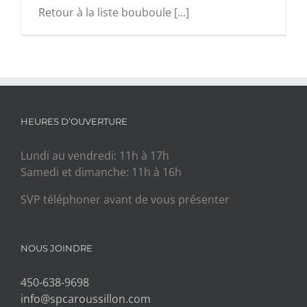
Retour à la liste bouboule [...]
HEURES D’OUVERTURE
Lundi au vendredi: 11h à 17h
Samedi et dimanche: 11h à 16h
SVP téléphoner avant de vous présenter
NOUS JOINDRE
450-638-9698
info@spcaroussillon.com