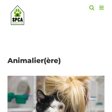
Skip
to
content
Animalier(ère)