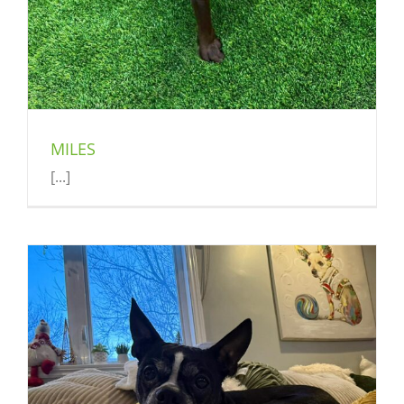
MILES
[...]
)