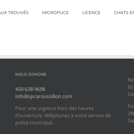
AUX TROUVÉS
MICROPUCE
LICENCE
CHATS E
NOUS JOINDRE
Re
80
450-638-9698
De
info@spcaroussillon.com
Po
Pour une urgence hors des heures
28
d’ouverture, téléphonez à votre service de
Sa
police municipal.