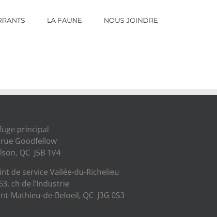
RRANTS
LA FAUNE
NOUS JOINDRE
fuge principal
 rue Goodfellow
lson, QC J5B 1V4
int de service Vallée-du-Richelieu
63, ch de l’Industrie
int-Mathieu-de-Beloeil, QC J3G 0S3