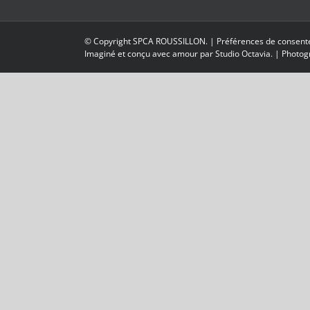
© Copyright SPCA ROUSSILLON. |
Préférences de consen
Imaginé et conçu avec amour par
Studio Octavia.
| Photogr