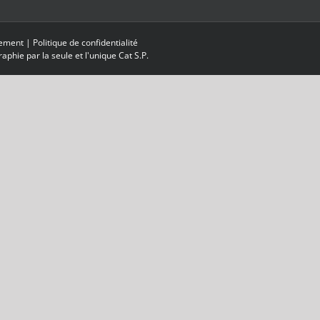
tement
|
Politique de confidentialité
aphie par la seule et l'unique Cat S.P.