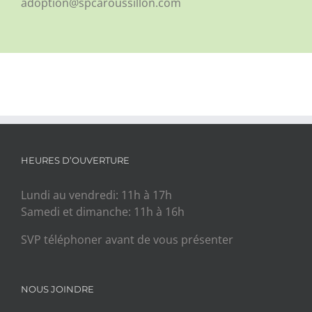
adoption@spcaroussillon.com
HEURES D’OUVERTURE
Lundi au vendredi: 11h à 17h
Samedi et dimanche: 11h à 16h
SVP téléphoner avant de vous présenter
NOUS JOINDRE