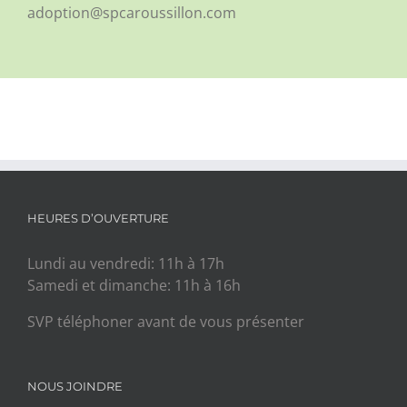
adoption@spcaroussillon.com
HEURES D’OUVERTURE
Lundi au vendredi: 11h à 17h
Samedi et dimanche: 11h à 16h
SVP téléphoner avant de vous présenter
NOUS JOINDRE