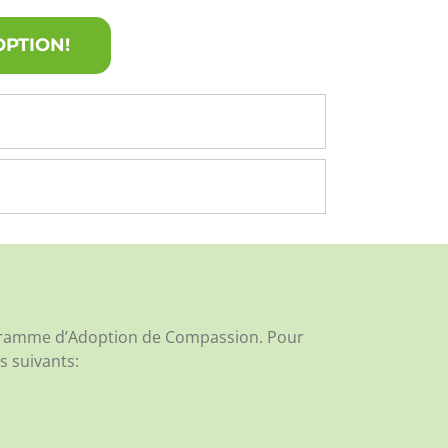
OPTION!
rogramme d’Adoption de Compassion. Pour
s suivants: