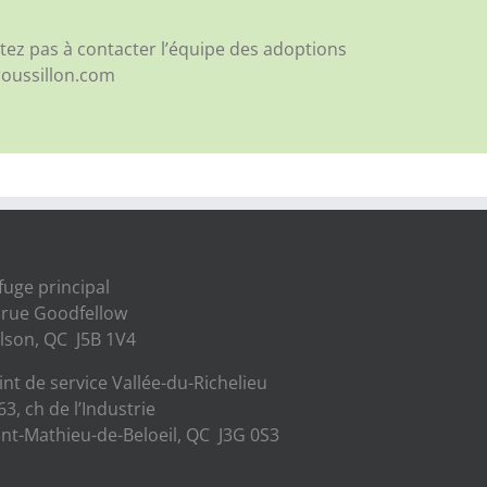
tez pas à contacter l’équipe des adoptions
roussillon.com
fuge principal
 rue Goodfellow
lson, QC J5B 1V4
int de service Vallée-du-Richelieu
63, ch de l’Industrie
int-Mathieu-de-Beloeil, QC J3G 0S3