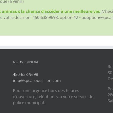
que (à venir)
 animaux la chance d’accéder à une meilleure vie.
N’hési
re votre décision:
450-638-9698, option #2 • adoption@spca
NOUS JOINDRE
Re
80
450-638-9698
De
info@spcaroussillon.com
Po
Pour une urgence hors des heures
28
d’ouverture, téléphonez à votre service de
Sa
police municipal.