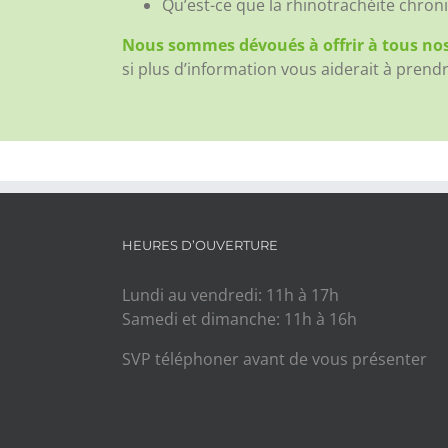
Qu’est-ce que la rhinotrachéite chroni
Nous sommes dévoués à offrir à tous nos
si plus d’information vous aiderait à prend
HEURES D’OUVERTURE
Lundi au vendredi: 11h à 17h
Samedi et dimanche: 11h à 16h
SVP téléphoner avant de vous présenter