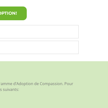
OPTION!
rogramme d’Adoption de Compassion. Pour
s suivants: