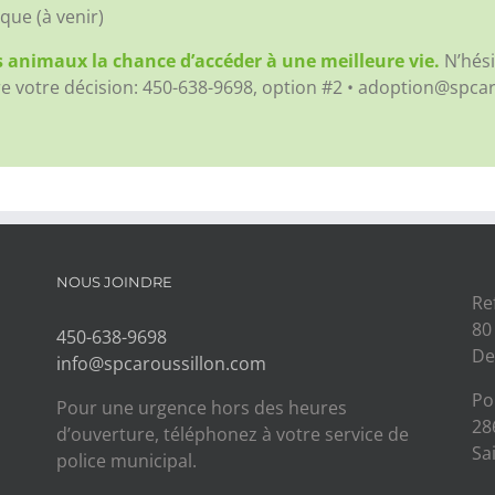
que (à venir)
 animaux la chance d’accéder à une meilleure vie.
N’hési
re votre décision:
450-638-9698, option #2 • adoption@spca
NOUS JOINDRE
Re
80
450-638-9698
De
info@spcaroussillon.com
Po
Pour une urgence hors des heures
28
d’ouverture, téléphonez à votre service de
Sa
police municipal.