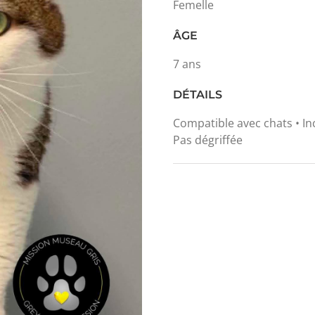
Femelle
ÂGE
7 ans
DÉTAILS
Compatible avec chats • In
Pas dégriffée