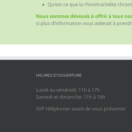
Qu’est-ce que la rhinotrachéite chroni
Nous sommes dévoués à offrir à tous nos
si plus d’information vous aiderait à prend
HEURES D’OUVERTURE
Lundi au vendredi: 11h à 17h
Samedi et dimanche: 11h à 16h
SVP téléphoner avant de vous présenter