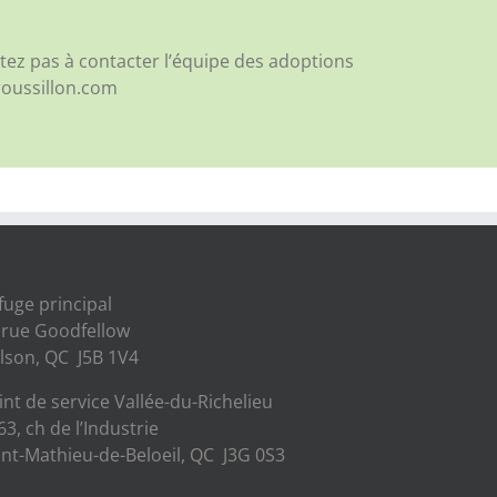
tez pas à contacter l’équipe des adoptions
roussillon.com
fuge principal
 rue Goodfellow
lson, QC J5B 1V4
int de service Vallée-du-Richelieu
63, ch de l’Industrie
int-Mathieu-de-Beloeil, QC J3G 0S3