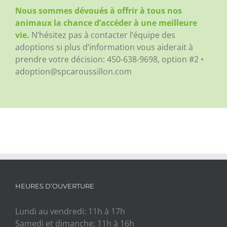
Nous sommes dévoués à offrir à tous nos
animaux la chance d’accéder à une meilleure
vie.
N’hésitez pas à contacter l’équipe des
adoptions si plus d’information vous aiderait à
prendre votre décision:
450-638-9698, option #2 •
adoption@spcaroussillon.com
HEURES D’OUVERTURE
Lundi au vendredi: 11h à 17h
Samedi et dimanche: 11h à 16h