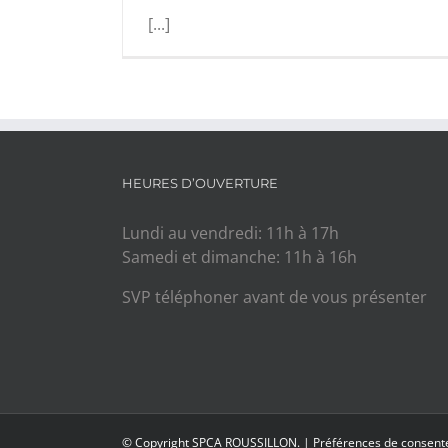
[...]
HEURES D’OUVERTURE
Lundi au vendredi: 11h à 17h
Samedi et dimanche: 11h à 16h
SVP téléphoner avant de vous présenter
© Copyright SPCA ROUSSILLON. |
Préférences de consen