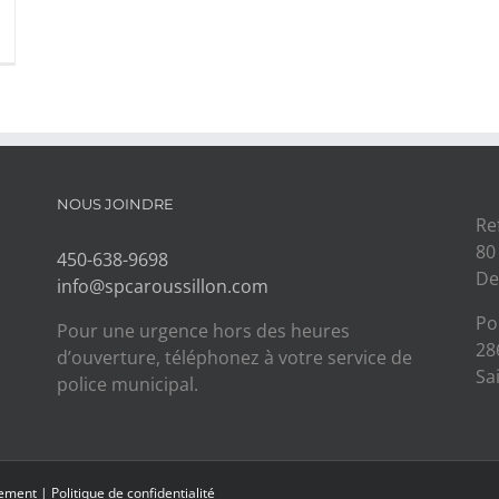
NOUS JOINDRE
Re
80
450-638-9698
De
info@spcaroussillon.com
Po
Pour une urgence hors des heures
28
d’ouverture, téléphonez à votre service de
Sa
police municipal.
tement
|
Politique de confidentialité