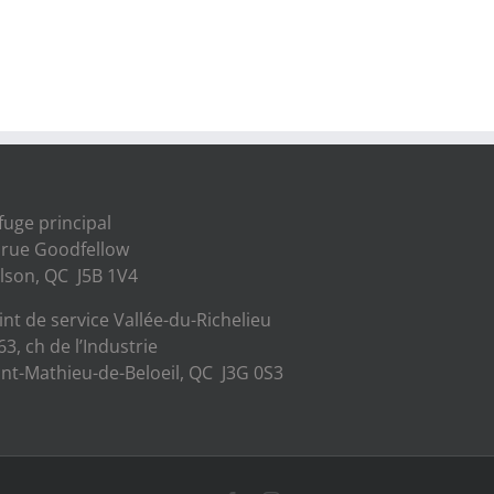
fuge principal
 rue Goodfellow
lson, QC J5B 1V4
int de service Vallée-du-Richelieu
63, ch de l’Industrie
int-Mathieu-de-Beloeil, QC J3G 0S3