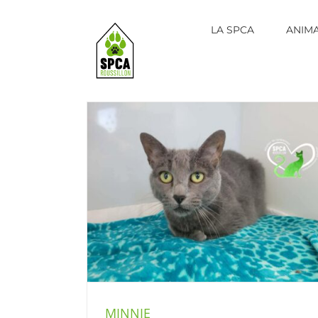
Skip
to
LA SPCA
ANIM
content
ats (Delson)
MINNIE