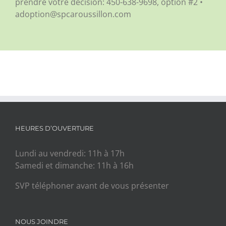
prendre votre décision:
450-638-9698, option #2 •
adoption@spcaroussillon.com
HEURES D’OUVERTURE
Lundi au vendredi: 11h à 17h
Samedi et dimanche: 11h à 16h
SVP téléphoner avant de vous présenter
NOUS JOINDRE