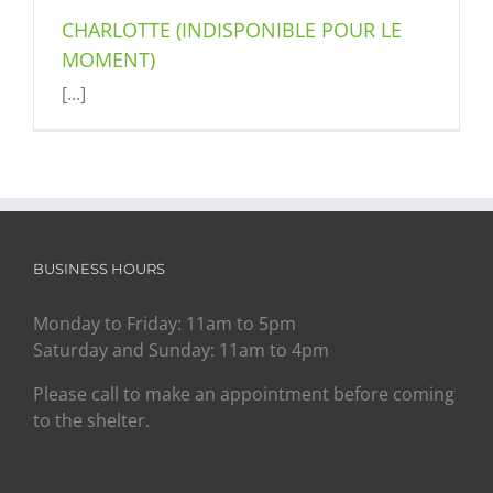
CHARLOTTE (INDISPONIBLE POUR LE
MOMENT)
[...]
BUSINESS HOURS
Monday to Friday: 11am to 5pm
Saturday and Sunday: 11am to 4pm
Please call to make an appointment before coming
to the shelter.